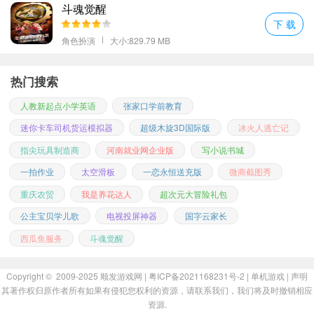
斗魂觉醒
验；
下 载
为你营造身临其境的江湖氛围。更多的惊喜在游戏里等着你怨恨恩
角色扮演
大小:829.79 MB
怨；
精彩的修行过程不断挑战不同的游戏任务从凡人一步步成长起来；
热门搜索
神兵利器遇风化龙只有高强度的等级才能让自己去佩戴更多强大的
人教新起点小学英语
张家口学前教育
装备与武器。
迷你卡车司机货运模拟器
超级木旋3D国际版
冰火人逃亡记
可以悟道修仙可以恋爱交友结识一群志趣相投的道友一起修仙。
指尖玩具制造商
河南就业网企业版
写小说书城
更多好玩的手游，请持续关注顺发游戏网
一拍作业
太空滑板
一恋永恒送充版
微商截图秀
重庆农贸
我是养花达人
超次元大冒险礼包
公主宝贝学儿歌
电视投屏神器
国字云家长
西瓜鱼服务
斗魂觉醒
Copyright © 2009-2025
顺发游戏网
| 粤ICP备2021168231号-2 |
单机游戏
|
声明
其著作权归原作者所有如果有侵犯您权利的资源，请联系我们，我们将及时撤销相应
资源.