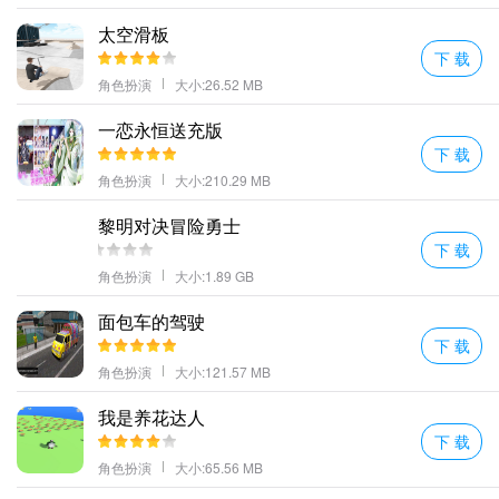
7、故事情节的融进这会给你迅速的沉浸于在其中去御剑纵横驰骋遨
太空滑板
游天地之间。
下 载
太古仙佛推荐理由
角色扮演
大小:26.52 MB
个性时装任你挑选战斗轻松弹指间BOSS妖魔灰飞烟灭;
一恋永恒送充版
梦幻唯美的仙侠奇景采用了精致细腻的笔锋描绘让我们置身于美妙
下 载
的境地当中体验一段浪漫的修仙旅途;
角色扮演
大小:210.29 MB
游戏中的职业选择很多每一个职业的通关都相对自由多种boss任你
黎明对决冒险勇士
挑战；
下 载
丰富精彩的剧情故事游戏中的场景刻画的非常好世界观架构宏伟壮
角色扮演
大小:1.89 GB
阔。
指尖PK爽快体验在竞技场中你击败强大竞争对手并去展现自己真正
面包车的驾驶
下 载
的实力；
角色扮演
大小:121.57 MB
在这个庞大的游戏中将会有很多挑战打败各种强大的boss拥有非常
自由的游戏体验掌握各种不同的玩法。
我是养花达人
太古仙佛介绍
下 载
激情对决全面升级主题的热门模式自由加入其中；
角色扮演
大小:65.56 MB
刺激的游戏方式会让玩家感受到新的元素从而可以要你更好的去体