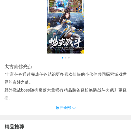
太古仙佛亮点
*丰富任务通过完成任务结识更多喜欢仙侠的小伙伴共同探索游戏世
界的奇妙之处。
野外激战boss随机爆落大量稀有精品装备轻松换装战斗力飙升更轻
松。
通过各种各样的副本获得更多资源；
展开全部
本来轻功花里胡哨的设计难以控制感到烦恼后来马可以飞行倒是解
决了很多问题;
精品推荐
游戏中有许多玩家可以获得的利益这些利益会在固定时间刷新供玩