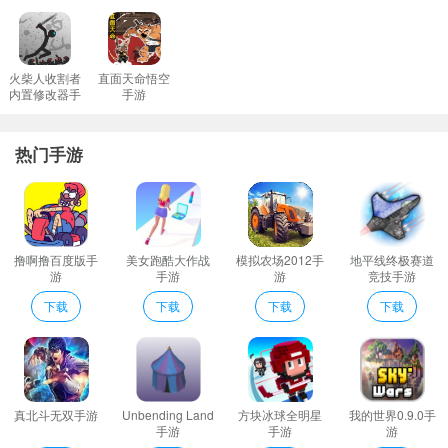
家获得趣味十足的冒险等待玩家体验。
太古仙佛点评
唯美挑战PK竞技对战无双仙途修炼个性战役副本boss去杀戮对战真
火柴人收割者
直面天命悟空
内置修改器手
手游
实太古天地洪荒登顶九州；深入魔域之中铲除妖魔阴谋仙元战纪青
游
云仙门领悟剑诀法术；
热门手游
学习越多的法术越能让玩家的作战实力得到最为全面的提升这样也
会让操作更加方便玩法方面也更加带感；
差异化玩家每次的游戏体验包括简单的离线战斗挂机战斗自动升级
等。
撸啊撸百度版手
美女跑酷大作战
模拟农场2012手
地平线终极赛道
非常多的职业玩家可以去进行选择无限转职感受更多轻松乐趣。
游
手游
游
竞技手游
多个职业可以任由玩家挑选这些职业的战斗操作也是相当的具有特
下载
下载
下载
下载
色每次的冒险都会有着不一样的挑战趣味；
太古仙佛说明
加入喜欢的门派去感受畅爽的游戏体验多样玩法尽情挑战；
热血的昆仑大赛环游世界的热血挑战震撼的视觉效果。
真北斗无双手游
Unbending Land
方块冰球全明星
我的世界0.9.0手
奇幻仙侠游戏游戏中有很多角色供玩家选择玩家可以在游戏中控制
手游
手游
游