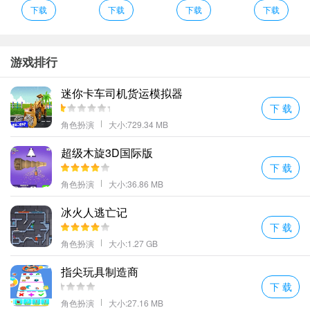
自己的角色创造进入游戏中开始冒险和战斗。
下载
下载
下载
下载
点击打开活动面板点击活动面板中的封灵树活动打开封灵树面板
陌生男女玩家从素不相识到见面交往相识相爱都有完整的互动链
条。
游戏排行
修仙帝尊得到过巅峰存在的传承速速带上丹药前往各个秘境诛魔寻
迷你卡车司机货运模拟器
宝；
下 载
太古仙佛特色
角色扮演
大小:729.34 MB
1、邀请好友一起组队随时随地尽情PK；
超级木旋3D国际版
2、选择自己喜欢的职业角色进行战斗学习强大的技能不断的提升自
下 载
己的能力;
角色扮演
大小:36.86 MB
3、畅快的作战让玩家的连招技术和作战手速都得到做好的释放去提
升角色等级和战斗力享受多样战斗快感。
冰火人逃亡记
下 载
4、游戏中还能放置养成的休闲玩法丰富的趣味装备各种史诗级的武
角色扮演
大小:1.27 GB
器。
5、谨记八字真言上古巨魔宝贝更好再来八字多人同图小心为妙；
指尖玩具制造商
6、传道院给弟子护法传功和答疑。因为入魔自己是不能参加宗门活
下 载
动的所以建议每天点完成这套操作；答疑的答案放在下面
角色扮演
大小:27.16 MB