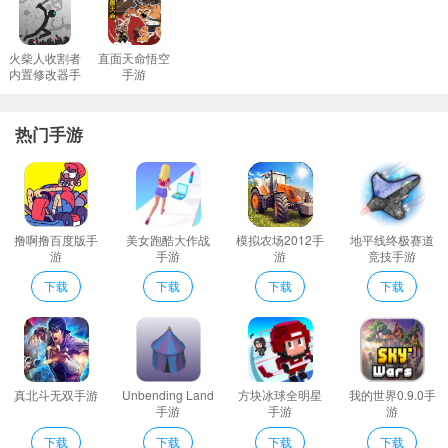
1、全新独特的AP时序制升华你的回合制操作体验。
2、全新的DBG牌库类型开启该品类游戏的全新认知；
3、拿取新的卡牌和拥有强大被动效果的遗物共同来掌握新的作战。
火柴人收割者
直面天命悟空
内置修改器手
手游
4、战斗机制采用AP时序制与传统的回合制不同AP时序制的战斗更
游
为连续且带来与回合制不同的新鲜体验。
热门手游
5、高清细腻的游戏场景感受别样独特的手绘画风；
梦境循环梅菲斯特的委托推荐理由
既消除了卡牌游戏玩久就腻的不变式在其中加入了Roguelike特有的
随机性两种玩法融合恰好擦出了不同的火花。
撸啊撸百度版手
美女跑酷大作战
模拟农场2012手
地平线终极赛道
经典的AP时序回合制的战斗方式让玩家享受到顶级的卡牌策略战斗
游
手游
游
竞技手游
手段
下载
下载
下载
下载
高燃的BGM带给玩家们沉浸式的体验
高度自由的卡牌玩法肆意打造专属卡组；
更多好玩的手游，请持续关注顺发游戏网
真北斗无双手游
Unbending Land
方块冰球全明星
我的世界0.9.0手
手游
手游
游
下载
下载
下载
下载