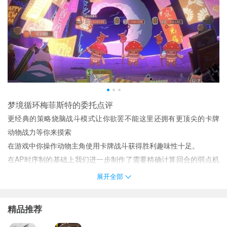
梦境循环梅菲斯特的委托点评
更经典的策略烧脑战斗模式让你欲罢不能这里还拥有更顶尖的卡牌
动物战力等你来摸索
在游戏中你操作动物主角使用卡牌战斗获得胜利趣味性十足。
在AP时序制的基础上我们进一步制作了需要精确计算回合的弱点机
制使战斗更加的紧张刺激并策略大增。
展开全部
属性之间有互相克制的关系如何更好的利用自己手中的卡牌是克敌
制胜的关键所在找到弱点往往可以起到事半功倍的效果。
精品推荐
梦境循环梅菲斯特的委托亮点