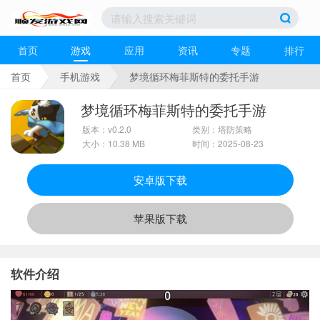
首页
游戏
应用
资讯
专题
排行
首页
手机游戏
梦境循环梅菲斯特的委托手游
梦境循环梅菲斯特的委托手游
版本：v0.2.0
类别：塔防策略
大小：10.38 MB
时间：2025-08-23
安卓版下载
苹果版下载
软件介绍