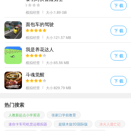
下 载
模拟经营
大小:1.89 GB
面包车的驾驶
下 载
模拟经营
大小:121.57 MB
我是养花达人
下 载
模拟经营
大小:65.56 MB
斗魂觉醒
下 载
模拟经营
大小:829.79 MB
热门搜索
人教新起点小学英语
张家口学前教育
迷你卡车司机货运模拟器
超级木旋3D国际版
冰火人逃亡记