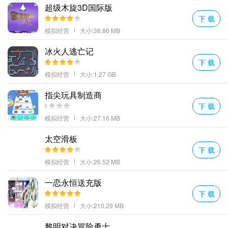
超级木旋3D国际版
游戏挑战丰富享受一起狩猎盛宴吧。
下 载
模拟狼生评价
模拟经营
大小:36.86 MB
1、战斗竞技场模式你将与其他野狼联手对抗其他狼群。这意味着战
争！
冰火人逃亡记
下 载
2、在游戏中不断的进行各种挑战让自己的地位更加的牢固面对不同
模拟经营
大小:1.27 GB
的敌人你需要勇往直前发起不同的战斗玩法丰富。
3、面对各种不同的生存挑战作为狼王的你应该带领整个家族主动出
指尖玩具制造商
击来为自己创造更好的生存条件。
下 载
4、合理的使用不同挑战道具会给你的画线带来更多帮助会给你的闯
模拟经营
大小:27.16 MB
关带来更的帮助。
太空滑板
模拟狼生介绍
下 载
更多好玩的手游，请持续关注顺发游戏网
模拟经营
大小:26.52 MB
一恋永恒送充版
下 载
模拟经营
大小:210.29 MB
黎明对决冒险勇士