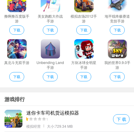
狼与其他玩家进行捕猎生存。喜欢这款游戏的玩家快来下载试玩吧!
新颖画线闯关等你参与新颖多样的玩法内容会给你带来更多不同的
撸啊撸百度版手
美女跑酷大作战
模拟农场2012手
地平线终极赛道
挑战更好的完成每一个不同任务都能让你获得丰厚的奖励自由参与
游
手游
游
竞技手游
感受不同乐趣玩法丰富。
下载
下载
下载
下载
庞大的森林地图你可以带领你的家族自由进行探索超多不同的游戏
挑战模式你可以自由解锁尝试。
更多有趣的画线闯关挑战内容你可以不断解锁会给你带来更多全新
的挑战玩法。
真北斗无双手游
Unbending Land
方块冰球全明星
我的世界0.9.0手
你需要繁育更多的后代然你的狼群拥有更多数量的狼才能面对更多
手游
手游
游
不同的挑战。
下载
下载
下载
下载
模拟狼生亮点
狩猎模式让你一边探索地图一边搜寻猎物：从老鼠和兔子到鸽子狐
狸和浣熊再到野牛和公牛应有尽有。
游戏排行
更多不同挑战玩法你可以慢慢进行尝试让自己拥有更加强大的实力
迷你卡车司机货运模拟器
完成更多任务。
下 载
更好的进行思考想出更多不同画线办法来围猎更多的小羊让自己顺
模拟经营
大小:729.34 MB
利完成更多任务。