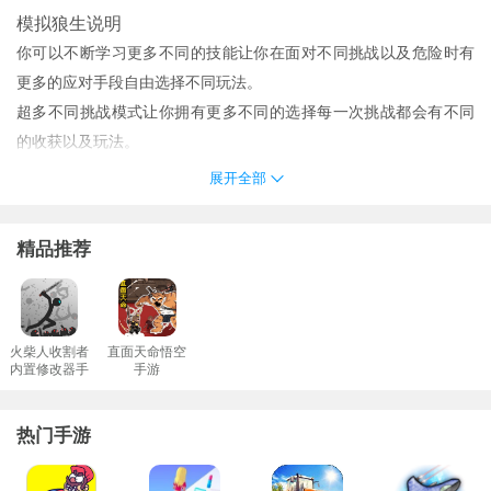
模拟狼生说明
你可以不断学习更多不同的技能让你在面对不同挑战以及危险时有
更多的应对手段自由选择不同玩法。
超多不同挑战模式让你拥有更多不同的选择每一次挑战都会有不同
的收获以及玩法。
模拟狼生存游戏中没有强制性的发展路线。完全由玩家自己决定要
展开全部
培养哪些属性以及升级哪些技能成为狼族中的佼佼者！
每天都会有全新的画线挑战任务更好的完成能够让你赢得更多的闯
精品推荐
关挑战奖励。
灵活自由的操作玩法完成各种任务。
新颖益智画线闯关等你加入每一个不同画线关卡都会给你带来全新
的挑战自由体验。
火柴人收割者
直面天命悟空
内置修改器手
手游
超益智的玩法的所有玩家都可以自由参与简单的规则能够让你更快
游
的上手体验。
热门手游
模拟狼生编辑心得
模拟狼生是一款非常好玩的模拟动物类手游游戏中玩家将成为一只