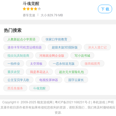
斗魂觉醒
下 载
赛车竞速
大小:829.79 MB
热门搜索
人教新起点小学英语
张家口学前教育
迷你卡车司机货运模拟器
超级木旋3D国际版
冰火人逃亡记
指尖玩具制造商
河南就业网企业版
写小说书城
一拍作业
太空滑板
一恋永恒送充版
微商截图秀
重庆农贸
我是养花达人
超次元大冒险礼包
公主宝贝学儿歌
电视投屏神器
国字云家长
西瓜鱼服务
斗魂觉醒
Copyright © 2009-2025
顺发游戏网
| 粤ICP备2021168231号-2 |
单机游戏
|
声明
其著作权归原作者所有如果有侵犯您权利的资源，请联系我们，我们将及时撤销相应
资源.