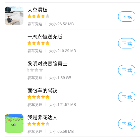
情享受战斗带来的乐趣游戏操作也非常简单易上手。
太空滑板
强化机器人的核心系统增加冲击力和伤害力。
下 载
超刺激的机甲对战等你加入多样的对战内容让你玩法更加丰富感受
赛车竞速
大小:26.52 MB
不同的乐趣。
一恋永恒送充版
城市机场货机3D游戏规则
下 载
为您的主要机器存放各种武器和其他酷物品;
赛车竞速
大小:210.29 MB
起飞前会有很多话和工作作为空姐你的任务就是提前完成这些。
黎明对决冒险勇士
极酷的科幻未来风格尽享独特魅力畅享科幻时代。
下 载
城市机甲战士一款火爆的动作冒险游戏在游戏中玩家可以尽情享受
赛车竞速
大小:1.89 GB
战斗带来的刺激游戏操作也非常简单易上手享受游戏带来的乐趣。
不同的战场和丰富的挑战等你解锁在更多的地图感受热血的对决。
面包车的驾驶
下 载
惊人的控制给飞行员一个平稳的飞行体验感受在蓝天中飞翔的感觉
赛车竞速
大小:121.57 MB
作为一架客机的机长带领您的乘客安全到达目的地。
多种不同种类的机器人游戏科幻感极强还有各种精彩激烈的战斗场
我是养花达人
景让人十分热血；
下 载
更多好玩的手游，请持续关注顺发游戏网
赛车竞速
大小:65.56 MB