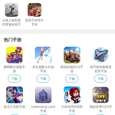
战斗比拼刺激PK战胜更多的对手赢取奖励提高战斗实力。
城市机场货机3D说明
1、通过地图选择最佳路径使用机器人的不同功能优化路线。
火柴人收割者
直面天命悟空
内置修改器手
手游
2、类型多样的机甲角色玩家可以自由选择会给你带来全新对战体验
游
玩法丰富。
热门手游
3、你需要消灭入侵地球的敌人保护这颗星球维护人类世界的和平。
4、玩家需要充分要利用好不同的形态这样我们才能够轻松的解决不
同的战斗。
城市机场货机3D编辑心得
撸啊撸百度版手
美女跑酷大作战
模拟农场2012手
地平线终极赛道
流畅的豪华车控制为控制运动在d停车游戏。
游
手游
游
竞技手游
不断升级自己的机甲学习更多对战技能让角色拥有更强战力完成更
下载
下载
下载
下载
多挑战任务。
玩家需要进行更多的飞行来赚钱各种航班的规划玩家在游戏里面能
轻松的赚钱。
较为刺激的未来战警模拟成为战警去保护城市的安全。
真北斗无双手游
Unbending Land
方块冰球全明星
我的世界0.9.0手
不断解锁更多热血对战会给你带来更刺激的机甲对战让你玩法更加
手游
手游
游