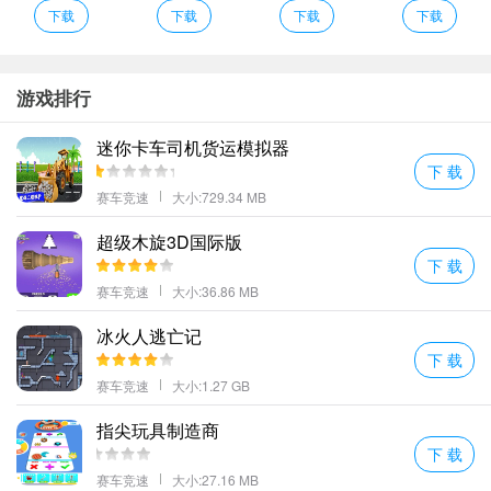
丰富。
下载
下载
下载
下载
击败邪恶的反派敌人成功从它们的手中保卫城市吧。
城市机场货机3D特色
面对不同的竞争对手你需要更强大才能赢得更多。
游戏排行
大量的拯救任务等你来挑战顺利完成各项任务之后还可以获得非常
迷你卡车司机货运模拟器
丰富的奖励。
下 载
玩家控制变形机甲骑士使用连招技能跟对手战斗酷炫的特效和极致
赛车竞速
大小:729.34 MB
的效果很棒。
超级木旋3D国际版
数十种例外种类的家伙零配件随你假释搭配诸一种构配件城市能够
下 载
进行调干改装
赛车竞速
大小:36.86 MB
完成的关卡越多一般会获得越多的奖励解锁的新物品也越多。
玩家需要充分利用不同的形态保卫自己的家园让我们轻松解决不同
冰火人逃亡记
下 载
的战斗。
赛车竞速
大小:1.27 GB
城市机场货机3D推荐理由
多种不同机甲零件自由组合搭配开启你的机甲时代。
指尖玩具制造商
也可以化身为邪恶的代表到处进行破坏。
下 载
城市机甲战车一款深受玩家喜爱的动作竞技游戏在这里玩家可以尽
赛车竞速
大小:27.16 MB