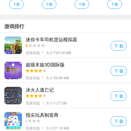
战任务;
下载
下载
下载
下载
滑动手指以控制弹射的方向并找到最合适的角度启动弹射;
魔性十足的休闲小游戏最适合在上下班等待公交地铁的时候畅玩打
法无聊时间还能感受游戏的乐趣！
游戏排行
魔性弹力球点评
迷你卡车司机货运模拟器
1、简单易上手的操作充满节奏感的刺激冒险尽情畅爽体验！
下 载
2、简约的画面和清爽的画面氛围带来全新的玩法体验。
竞技对战
大小:729.34 MB
3、看似简单的操作方式要想获得胜利并不是那么容易的非常考验眼
超级木旋3D国际版
力和反应力;
下 载
4、简单易用易于使用利用弹弓的特点进行精彩的比赛;
竞技对战
大小:36.86 MB
5、玩家需点击手机屏幕不让球球从桌面掉落达到一定分数后即可过
关;
冰火人逃亡记
下 载
6、简约十足的画面感能够让玩家们享受到最直观的个性体验
竞技对战
大小:1.27 GB
7、魔性弹弹球是一款非常有趣的投球游戏要把球准确地扔进盒子里
但球必须弹进去。
指尖玩具制造商
更多好玩的手游，请持续关注顺发游戏网
下 载
竞技对战
大小:27.16 MB