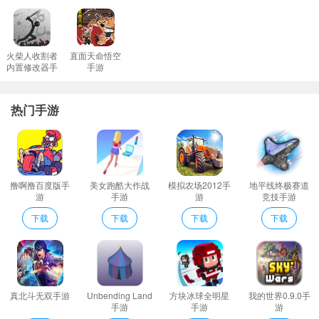
结束。
魔性弹力球介绍
挑战突破自我极限的游戏方式。从易到难的不同层次都在等待您的
火柴人收割者
直面天命悟空
内置修改器手
手游
加入。
游
魔性弹弹球是一款非常有趣的休闲益智游戏。如果你在上下班的路
热门手游
上很无聊怎么办？
思考解决游戏中的障碍合理运用不同弹药的特点完美弧线射出。
注意球体弹跳的高度你可以先测试一下球的弹跳。
魔性弹力球优势
撸啊撸百度版手
美女跑酷大作战
模拟农场2012手
地平线终极赛道
游戏玩法简单易用。在游戏中体验更多有趣的挑战击落对方的敌
游
手游
游
竞技手游
人。
下载
下载
下载
下载
让您的空闲时间不再无聊每天的生活充满无限乐趣。
游戏玩法简单易用。在游戏中体验更多有趣的挑战击落对方的敌
人。
确保球能成功击中目标从而完成更多的竞技任务。
真北斗无双手游
Unbending Land
方块冰球全明星
我的世界0.9.0手
不断从失败的关卡中吸取经验这样才能从容面对后面难度更大的挑
手游
手游
游