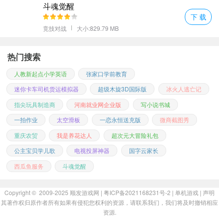
斗魂觉醒
下 载
竞技对战
大小:829.79 MB
热门搜索
人教新起点小学英语
张家口学前教育
迷你卡车司机货运模拟器
超级木旋3D国际版
冰火人逃亡记
指尖玩具制造商
河南就业网企业版
写小说书城
一拍作业
太空滑板
一恋永恒送充版
微商截图秀
重庆农贸
我是养花达人
超次元大冒险礼包
公主宝贝学儿歌
电视投屏神器
国字云家长
西瓜鱼服务
斗魂觉醒
Copyright © 2009-2025
顺发游戏网
| 粤ICP备2021168231号-2 |
单机游戏
|
声明
其著作权归原作者所有如果有侵犯您权利的资源，请联系我们，我们将及时撤销相应
资源.