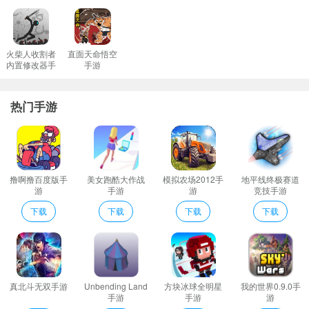
成为绝地武士你可以使用激光剑来面对你的敌人将他们击败吧。
忍者刺客暗影之战点评
作为刺客英雄需要完成难度更为艰巨的任务这样自己的战斗玩法也
火柴人收割者
直面天命悟空
内置修改器手
手游
会更加独特还能解锁更多新的忍者角色；
游
忍者刺客暗影之战(NinjaAssassin:ShadowFight)是D平台的冒险游
热门手游
戏。
美丽的工厂环境探索精湛的D图形和声音效果还有超级英雄不间断动
作游戏处于最佳状态。
超级英雄不间断动作游戏处于最佳状态。
撸啊撸百度版手
美女跑酷大作战
模拟农场2012手
地平线终极赛道
在不同的关卡内通过战斗来消灭指定的敌人完成任务进入下一个关
游
手游
游
竞技手游
卡。
下载
下载
下载
下载
收集各种物品和黄金解锁更多的成就复仇是现在的终极目标夺回尊
严超级忍者战士处决杀死所有匪帮保护你的城镇。
Stealthkillkatana技能动作
忍者刺客暗影之战说明
真北斗无双手游
Unbending Land
方块冰球全明星
我的世界0.9.0手
1、有趣的游戏内容和多种不同的游戏探索和玩法也能让玩家感觉精
手游
手游
游