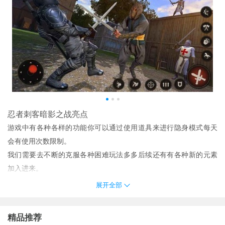
忍者刺客暗影之战亮点
游戏中有各种各样的功能你可以通过使用道具来进行隐身模式每天
会有使用次数限制。
我们需要去不断的克服各种困难玩法多多后续还有有各种新的元素
加入进来。
一个巨大的地图正等着你去探索和大量的武器在你的处置玩简单和
展开全部
刺激粉碎你的所有敌人并与大老板战斗。
游戏拥有优美的游戏画面可以给你极佳的体验此外游戏中的大地图
精品推荐
允许玩家自由探索和挑战感受更多的挑战。