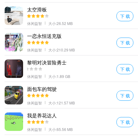
通过游戏获得的奖励来提高自己武器的属性。
太空滑板
忍者刺客暗影之战特色
下 载
角色升级武器解锁装甲增强和在腐败的日本土地上的战场上的战斗;
休闲益智
大小:26.52 MB
任务目标就是控制自己的人物在关卡内杀掉所有的敌人并找到通关
一恋永恒送充版
的路。
下 载
忍者刺客机器人是一款动作手游。忍者刺客机器人游戏关卡比较丰
休闲益智
大小:210.29 MB
富各种有趣好玩的挑战让你选择完成各种挑战来解锁更多的游戏关
黎明对决冒险勇士
卡吧。
下 载
游戏使用简单操作简单。玩家只需要控制忍者点击几个小按钮就可
休闲益智
大小:1.89 GB
以完成你想要的动作完成挑战。
每位角色升级也会获得更强的战斗力每次的作战风格都是完全不同
面包车的驾驶
下 载
还能给自己带来更加精彩的作战体验；
休闲益智
大小:121.57 MB
更多好玩的手游，请持续关注顺发游戏网
我是养花达人
下 载
休闲益智
大小:65.56 MB