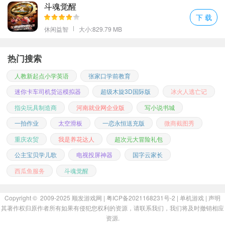
斗魂觉醒
下 载
休闲益智
大小:829.79 MB
热门搜索
人教新起点小学英语
张家口学前教育
迷你卡车司机货运模拟器
超级木旋3D国际版
冰火人逃亡记
指尖玩具制造商
河南就业网企业版
写小说书城
一拍作业
太空滑板
一恋永恒送充版
微商截图秀
重庆农贸
我是养花达人
超次元大冒险礼包
公主宝贝学儿歌
电视投屏神器
国字云家长
西瓜鱼服务
斗魂觉醒
Copyright © 2009-2025
顺发游戏网
| 粤ICP备2021168231号-2 |
单机游戏
|
声明
其著作权归原作者所有如果有侵犯您权利的资源，请联系我们，我们将及时撤销相应
资源.