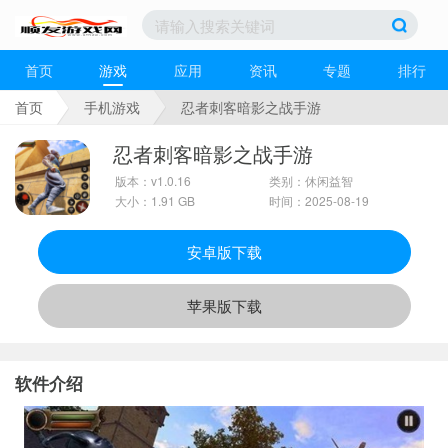
首页
游戏
应用
资讯
专题
排行
首页
手机游戏
忍者刺客暗影之战手游
忍者刺客暗影之战手游
版本：v1.0.16
类别：休闲益智
大小：1.91 GB
时间：2025-08-19
安卓版下载
苹果版下载
软件介绍