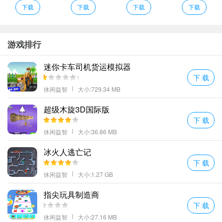
彩让玩家有更多选择。
下载
下载
下载
下载
2、震撼人心的动态战斗控制史诗般的游戏格斗能够完整的给予玩家
们最佳的游戏体验感觉;
3、完成目标后要迅速撤离现场到指定地点领取奖励。
游戏排行
4、很容易发挥使用新的箭头减速特效技术这给你不同的射击体验;
迷你卡车司机货运模拟器
5、画面十分不错画质是比较高清的所以对于环境和人物的一些细节
下 载
都是能看的比较清楚的。
休闲益智
大小:729.34 MB
6、游戏采用经典的忍者主题为玩家展现最激情的搏击多种忍者角色
超级木旋3D国际版
供您选择带来多种战斗体验挑战你自己升级你的角色的技能完成任
下 载
务可以解锁各种不同的皮肤。
休闲益智
大小:36.86 MB
忍者刺客暗影之战编辑心得
成为顶级的忍者你可以提升自己的战力在一次次的战斗中击败敌
冰火人逃亡记
下 载
人。
休闲益智
大小:1.27 GB
忍者在这个黑暗的幻想动作忍者武士游戏中与恶魔老板战斗。
各种武器都是可以使用的还有一些飞行装置可以让你快速的到达现
指尖玩具制造商
场。
下 载
合理的使用好各种各样的武器在相应的地方发挥出强大功效来。
休闲益智
大小:27.16 MB