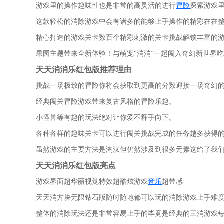
游戏里的操作趣味性也是非常的高灵活的进行
冒险
探索游戏
这款轻松的消除游戏中会有诸多的能够上手操作的精彩在在
精心打造的游戏关卡数百个精彩刺激的关卡挑战解锁丰富的
果园主题带来全新体验！与萌宠“消消”一起闯入奇幻新世界
天天消消乐红包版推荐理由
挑战一场极致的冒险你将会获取到更高的分数迎接一场奇幻的
经典闯关冒险游戏带来复古风格的冒险乐趣。
小怪兽等有趣的玩法绝对让你爱不释手向下。
各种各样的趣味关卡可以进行闯关挑战完成的任务越多获得
虽然游戏的主要方法是淘汰但仍然涉及到很多元素这给了我
天天消消乐红包版亮点
游戏界面超华丽视觉特效超酷炫游戏
音乐
超带感
天天消方块无限钻石版随时随地都可以玩的消除游戏上手难
整体的消除玩法还是非常容易上手的毕竟是经典的三消游戏