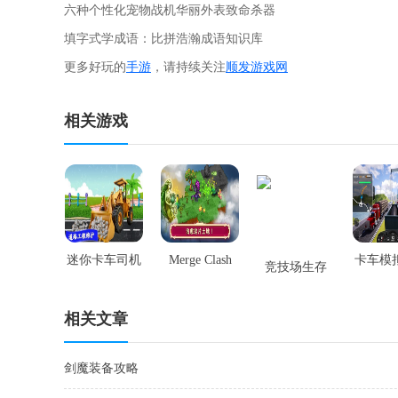
六种个性化宠物战机华丽外表致命杀器
填字式学成语：比拼浩瀚成语知识库
更多好玩的
手游
，请持续关注
顺发游戏网
相关游戏
迷你卡车司机
Merge Clash
卡车模
竞技场生存
货运模拟器
西班
相关文章
剑魔装备攻略