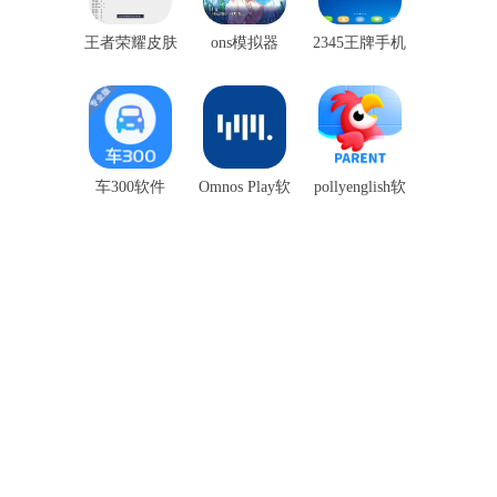
王者荣耀皮肤
ons模拟器
2345王牌手机
盒子
助手
车300软件
Omnos Play软
pollyenglish软
件
件