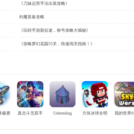
《刀妹运营手法出装攻略》
剑魔装备攻略
《玩转手游新征途，称号攻略大揭秘》
《攻略梦幻花园55关，快速闯关指南！》
终极赛
真北斗无双手
Unbending
方块冰球全明
我的世界0.
手游
游
Land手游
星手游
手游