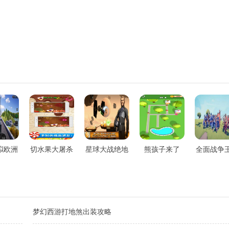
拟欧洲
切水果大屠杀
星球大战绝地
熊孩子来了
全面战争
牙
武士挑战
梦幻西游打地煞出装攻略