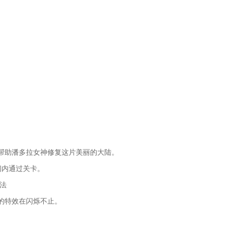
帮助潘多拉女神修复这片美丽的大陆。
间内通过关卡。
法
的特效在闪烁不止。