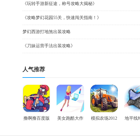
《玩转手游新征途，称号攻略大揭秘》
《攻略梦幻花园55关，快速闯关指南！》
梦幻西游打地煞出装攻略
《刀妹运营手法出装攻略》
人气推荐
撸啊撸百度版
美女跑酷大作
模拟农场2012
地平线
手游
战手游
手游
道竞技