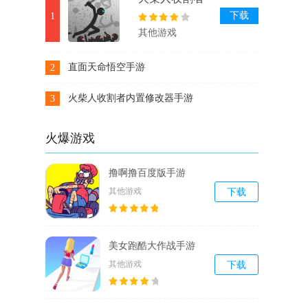
内置修改器手
下载
1
游
其他游戏
直面天命悟空手游
2
下载
火柴人收割者内置修改器手游
3
下载
火爆游戏
撸啊撸百度版手游
其他游戏
下载
美女跑酷大作战手游
其他游戏
下载