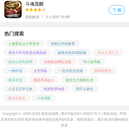
斗魂觉醒
下 载
冒险解谜
大小:829.79 MB
热门搜索
人教新起点小学英语
张家口学前教育
迷你卡车司机货运模拟器
超级木旋3D国际版
冰火人逃亡记
指尖玩具制造商
河南就业网企业版
写小说书城
一拍作业
太空滑板
一恋永恒送充版
微商截图秀
重庆农贸
我是养花达人
超次元大冒险礼包
公主宝贝学儿歌
电视投屏神器
国字云家长
西瓜鱼服务
斗魂觉醒
Copyright © 2009-2025
顺发游戏网
| 粤ICP备2021168231号-2 |
单机游戏
|
声明
其著作权归原作者所有如果有侵犯您权利的资源，请联系我们，我们将及时撤销相应
资源.