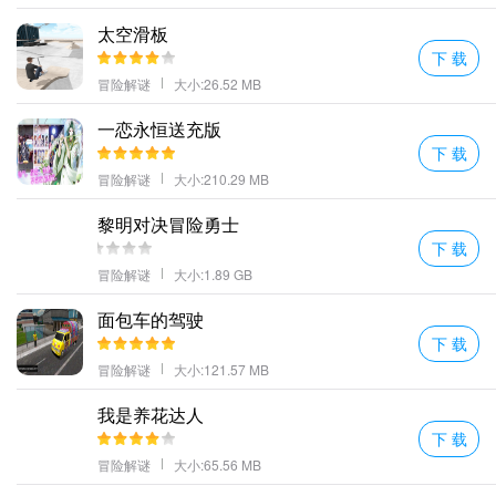
您决定在新大学重新开始正是您摆脱过去所需要的……直到您陷入
太空滑板
狡猾的陷阱！
下 载
游戏画面简单操作也很简单但是控制起来非常的难非常非常；
冒险解谜
大小:26.52 MB
种神秘的对打模式(街区赛冠军赛淘汰赛生死赛联赛)
一恋永恒送充版
麻枝准担任主脚本主题曲和剧中插曲的制作又是一部大肝的新作
下 载
品。
冒险解谜
大小:210.29 MB
健全的作战系统软件玩家能够随意搭配各种不同的连招游戏设计了
黎明对决冒险勇士
大量的敌人等着你挑战巨大地充实了可玩度。
下 载
Heads Off亮点
冒险解谜
大小:1.89 GB
可爱的动漫风格画面充满了奇幻色彩非常契合游戏的主题。
无论是将卧室装修一下或是在户外进行露营这些大家都是有将之一
面包车的驾驶
下 载
一完成。
冒险解谜
大小:121.57 MB
翻滚吧爱情是一款趣味好玩的恋爱养成类手机游戏翻滚吧爱情游戏
剧情发展很有意思。
我是养花达人
瞄准强大的头部射击有效地打倒僵尸的钥匙。
下 载
更多好玩的手游，请持续关注顺发游戏网
冒险解谜
大小:65.56 MB