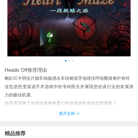
Heads Off推荐理由
喇叭IC卡明信片婚车锦旗洒水车转椅假牙地球仪呼啦圈请柬护身符
这也是您变成该手术游戏中的专科医生并展现您在该行业的发展潜
力的极佳机遇。
你是否厌倦了休闲游戏的有爱心的游戏动作游戏益智游戏？
种神秘的对打模式(街区赛冠军赛淘汰赛生死赛联赛)
展开全部
通过赢得比赛获得支持者和个解锁进展体育场。启动您的最好的足
球游戏的旅程并通过荣耀的道路走。
精品推荐
Heads Off优势