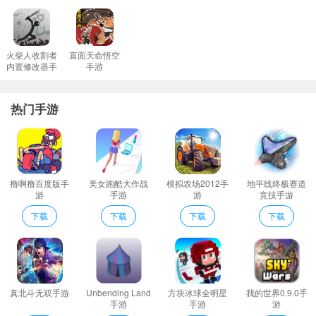
在这个医院游戏中您能够实行很多不一样的虚似手术治疗和实际操
作。
多种不同的游戏方式带来一个完美的过程丰富的人物可以让玩家自
火柴人收割者
直面天命悟空
内置修改器手
手游
由的选择。
游
恐怖的杀手会出现许多剧情追随故事情节提升副本资金投入会大
热门手游
量。
简单的游戏玩法简单的操作流畅的操作体验您值得拥有。
Heads Off特色
游戏中拥有非常多不同种类的弓箭玩家需要从这些弓箭中选择一个
撸啊撸百度版手
美女跑酷大作战
模拟农场2012手
地平线终极赛道
自己操作起来最为舒适流畅的。
游
手游
游
竞技手游
游戏整体色调非常的温馨可以给玩家一个不错的视觉享受!
下载
下载
下载
下载
简单刺激的指尖操作未知复杂的竟技挑战自我。
开启一场真实的健身模拟多种经营玩法可以轻松的进行体验；
关卡非常的多并且每道关卡的机关设计都会有创新难度也不会逐渐
提高后期难度让你抓狂；
真北斗无双手游
Unbending Land
方块冰球全明星
我的世界0.9.0手
随意选择不一样的挑战方式让你的游戏条有更为的丰富多彩参加大
手游
手游
游