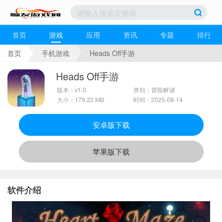
首页
游戏
应用
资讯
专题
排行
首页
手机游戏
Heads Off手游
Heads Off手游
版本：v1.0
类别：冒险解谜
大小：179.22 MB
时间：2025-08-14
安卓版下载
苹果版下载
软件介绍