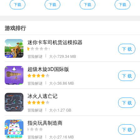
量不一样的挑战內容；
下载
下载
下载
下载
丰富的游戏任务可以给玩家进行完成完成任务可以帮助玩家获得非
常丰富的游戏奖励。
Heads Off介绍
游戏排行
1、于是开发出了切换系统方便岁的不同人群去玩很温馨星推荐其他
迷你卡车司机货运模拟器
的带上情侣来一起玩吧嘿嘿。
下 载
2、丰富的游戏关卡设计为您的游戏旅程增添乐趣和挑战。
冒险解谜
大小:729.34 MB
3、她是一名天才运动员其血统可以保证进入最负盛名的项目……那
超级木旋3D国际版
么她是如何最终加入这样一支无名球队的呢？
下 载
4、带着机器人罗比通过老鼠教授创建的所有实验房间让他彻底摆脱
冒险解谜
大小:36.86 MB
充电器！
5、二次元风格的画面大家可以感受到满满的甜蜜气息在这里和帅哥
冰火人逃亡记
下 载
们来一场恋爱;
冒险解谜
大小:1.27 GB
Heads Off编辑心得
最难的不是被别人原谅而是原谅自己。
指尖玩具制造商
遵循物理学规则鼎立建造建筑物地基出现不合理造成坍塌挑战建筑
下 载
失败。
冒险解谜
大小:27.16 MB