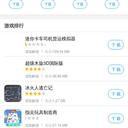
阴暗冰冷但他们对帝国的忠诚对世人的怜悯对邪魔的仇恨远远胜于
下载
下载
下载
下载
常人。
众多特色十足的职业角色可供玩家自由选择修行!
除了身份模式外战盟也是游戏中不可或缺的一部分。
游戏排行
职业特征：彪悍勇猛迅捷凶悍可攻可守长于近战。
迷你卡车司机货运模拟器
【四大职业相生相克】特效写实酷炫场景真实奢华动画精美细腻精
下 载
致
冒险解谜
大小:729.34 MB
西域风云九游版介绍
超级木旋3D国际版
战盟要塞战争夺开启时间：每周四周日:：进行开启
下 载
有不少玩家都十分好奇看起来炫酷的变身系统究竟有怎样的作用
冒险解谜
大小:36.86 MB
呢？小编现在就为大家带来《西域风云》游戏中有关变身系统的绝
密爆料！
冰火人逃亡记
下 载
加入西域风云谱写古丝绸之路上的全新传说。
冒险解谜
大小:1.27 GB
在游戏中你可以结识到很多志同道合的朋友他们可以陪你一起打副
本让你不再是孤单一人。
指尖玩具制造商
征服上古异兽制作神兵法器轻松跳槽到练习级完成热情的团体赛玩
下 载
法多样的你战斗；
冒险解谜
大小:27.16 MB