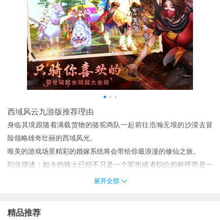
西域风云九游版推荐理由
身临其境跟随着满载货物的骆驼商队一起前往浩瀚无垠的沙漠去冒
险领略雄奇壮丽的西域风光。
唯美的游戏场景精彩的婚嫁系统将会带给你最浪漫的修仙之旅。
职业描述：如今的骑士已经不只是一个军衔或者职位的称呼而是一
种荣耀的称呼。对于那些在与邪魔怪兽战斗中英勇表现的战士人们
展开全部
都愿意用骑士来称呼他们。
华美细腻的人物刻画超强打击感酷炫技能；
精品推荐
稀有的装备也不是你想得到的得到的是你的幸运一轮的斗争都是你