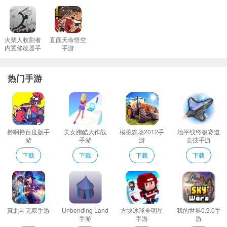
得到战力品的机会。
西域风云九游版亮点
1、超爽超刺激的全新多样性游戏体验以及经典十足的全面游戏玩
火柴人收割者
直面天命悟空
内置修改器手
手游
法。
游
2、已经不知道多久预约的游戏了。这感觉和没怎么做宣传一样突然
热门手游
看到既然上线的消息就马上过来玩玩毕竟玩了近年端游的老玩家！
最爱的游戏没有之一！
3、加入战盟的玩家等级达到级以上每日晚上:分:分系统会弹出提示
可前往战盟中进行挂机烤火在火堆周围挂机分钟会获得海量经验奖
撸啊撸百度版手
美女跑酷大作战
模拟农场2012手
地平线终极赛道
励。
游
手游
游
竞技手游
4、他们分别是：皇陵迷阵瘟疫地牢虎穴山之巅
下载
下载
下载
下载
5、玩家可以根据自己的喜好选择不同的角色以不同的难度操作。
6、特色的技能组合轻松的秒杀对手就是这么轻松。
7、西域风云是由游艺春秋自主研发的一款MMORPG手游大作。
西域风云九游版游戏规则
真北斗无双手游
Unbending Land
方块冰球全明星
我的世界0.9.0手
职业描述：在战斗中每一次出手都是生与死的终级判决。影客貌似
手游
手游
游