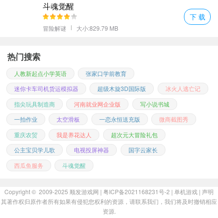
斗魂觉醒
下 载
冒险解谜
大小:829.79 MB
热门搜索
人教新起点小学英语
张家口学前教育
迷你卡车司机货运模拟器
超级木旋3D国际版
冰火人逃亡记
指尖玩具制造商
河南就业网企业版
写小说书城
一拍作业
太空滑板
一恋永恒送充版
微商截图秀
重庆农贸
我是养花达人
超次元大冒险礼包
公主宝贝学儿歌
电视投屏神器
国字云家长
西瓜鱼服务
斗魂觉醒
Copyright © 2009-2025
顺发游戏网
| 粤ICP备2021168231号-2 |
单机游戏
|
声明
其著作权归原作者所有如果有侵犯您权利的资源，请联系我们，我们将及时撤销相应
资源.