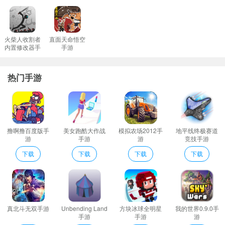
在这里只有人类和怪物两个种族存在但是怪物被驱逐到了地下。
丰厚十足的奖励更多关卡以及惊喜奖品等待你的入手。
游戏的易用性原素比较丰富好像在游戏选用一部真真正正的手机上
火柴人收割者
直面天命悟空
内置修改器手
手游
来处理非常烧脑的难点逃出很多绝境。
游
Dont Enter点评
热门手游
1、到关卡比较复杂的时候会更加考验玩家的耐心考验你想象力的时
候到了;
2、单机：免疫%的火焰伤害联机：免疫%的火焰伤害
3、僵尸被称作不死族一般的决斗方法杀不死他们必须看准致命性点
撸啊撸百度版手
美女跑酷大作战
模拟农场2012手
地平线终极赛道
开枪。
游
手游
游
竞技手游
4、让玩家享受独特的赛车漂移乐趣赶快来这里快乐的探索吧。
下载
下载
下载
下载
Dont Enter亮点
一款好玩的休闲小游戏玩家需要控制小恐龙在一个小岛上移动去寻
找被小精灵藏起来的圣诞节礼物
画面看上去非常清爽没有任何多余的按键和窗口让你自由发挥。
真北斗无双手游
Unbending Land
方块冰球全明星
我的世界0.9.0手
饥荒合辑版还将为移动端用户带来“海洋之家”的内容更新内容包括:
手游
手游
游