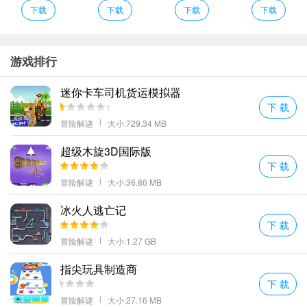
你要将甜甜圈的方向控制到位才有机会吃掉比你大的甜甜圈；
下载
下载
下载
下载
经典的收集玩法玩家在关卡尽可能的多收集金币可以进行解锁新的
小球。
躲避危险和障碍带给玩家别样的刺激感更有超赞的BGM哦
游戏排行
非常经典的一款行走模拟器类型的游戏操控着双脚来成功的走到目
迷你卡车司机货运模拟器
的地；
下 载
Dont Enter优势
冒险解谜
大小:729.34 MB
加入社区活动然后帮助我们塑造游戏!你可以提供自己的意见也可以
超级木旋3D国际版
同其他的玩家和开发者进行讨论。
下 载
你要么对物理有一定的基础或有一些生活经验不然我们很难完成所
冒险解谜
大小:36.86 MB
有的关卡挑战。
玩家需要操控赛车进行绕圈赛跑坚持更长的时间获得好成绩！
冰火人逃亡记
下 载
虽然画质没有现在那么酷炫但是运行起来还是稳定的内容也非常有
冒险解谜
大小:1.27 GB
趣。
更多好玩的手游，请持续关注顺发游戏网
指尖玩具制造商
下 载
冒险解谜
大小:27.16 MB