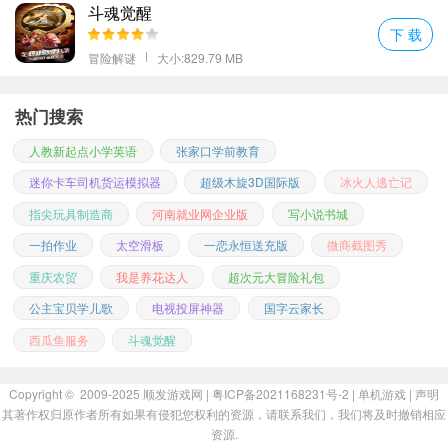
斗魂觉醒
下 载
冒险解谜
大小:829.79 MB
热门搜索
人教新起点小学英语
张家口学前教育
迷你卡车司机货运模拟器
超级木旋3D国际版
冰火人逃亡记
指尖玩具制造商
河南就业网企业版
写小说书城
一拍作业
太空滑板
一恋永恒送充版
微商截图秀
重庆农贸
我是养花达人
超次元大冒险礼包
公主宝贝学儿歌
电视投屏神器
国字云家长
西瓜鱼服务
斗魂觉醒
Copyright © 2009-2025
顺发游戏网
| 粤ICP备2021168231号-2 |
单机游戏
|
声明
其著作权归原作者所有如果有侵犯您权利的资源，请联系我们，我们将及时撤销相应
资源.