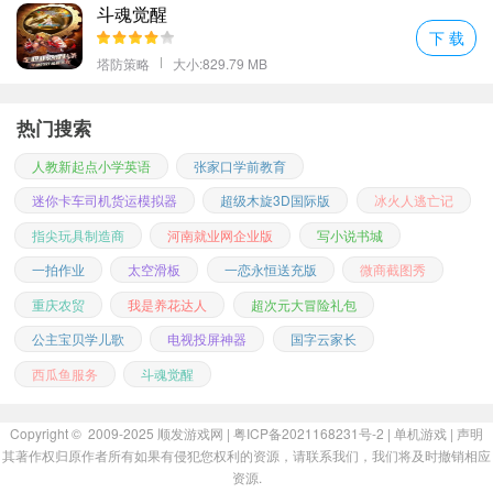
斗魂觉醒
下 载
塔防策略
大小:829.79 MB
热门搜索
人教新起点小学英语
张家口学前教育
迷你卡车司机货运模拟器
超级木旋3D国际版
冰火人逃亡记
指尖玩具制造商
河南就业网企业版
写小说书城
一拍作业
太空滑板
一恋永恒送充版
微商截图秀
重庆农贸
我是养花达人
超次元大冒险礼包
公主宝贝学儿歌
电视投屏神器
国字云家长
西瓜鱼服务
斗魂觉醒
Copyright © 2009-2025
顺发游戏网
| 粤ICP备2021168231号-2 |
单机游戏
|
声明
其著作权归原作者所有如果有侵犯您权利的资源，请联系我们，我们将及时撤销相应
资源.