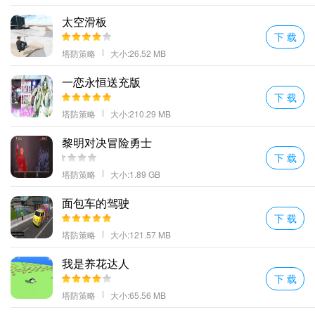
超硬核的机甲组合创新的搭配组建强力的舰队吧！
太空滑板
更多好玩的手游，请持续关注顺发游戏网
下 载
塔防策略
大小:26.52 MB
一恋永恒送充版
下 载
塔防策略
大小:210.29 MB
黎明对决冒险勇士
下 载
塔防策略
大小:1.89 GB
面包车的驾驶
下 载
塔防策略
大小:121.57 MB
我是养花达人
下 载
塔防策略
大小:65.56 MB