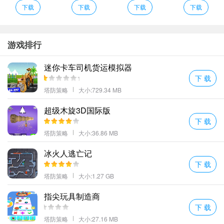
海量强大的怪物等待着你的挑战多章节的故事剧情众多不同且独特
下载
下载
下载
下载
的结局。
搜集证据研究案件材料审问嫌疑人或者使用更……强硬的方法并将
罪犯送往审判；
游戏排行
全新的游戏模式在其中各样的模式下的进行的很多的精彩都丰富。
迷你卡车司机货运模拟器
多种副本自由挑战入门一般困难深渊各种难度爆不同装备。
下 载
这就是女团是一款音乐舞蹈类的游戏玩家可以尽情的发挥自己的手
塔防策略
大小:729.34 MB
速。
超级木旋3D国际版
要试炼要战斗要升级要斩妖除魔还要保持本心。
下 载
这就是KTV红包版特色
塔防策略
大小:36.86 MB
在关卡当中解谜让你完成更多的游戏的设定玩家的游戏能力去不断
的增加起来超级烧脑解谜剧情等待玩家去不断对手看看。
冰火人逃亡记
下 载
并逐步垄断市场。从商业街的首栋产业开始
塔防策略
大小:1.27 GB
江湖之中不一样的人生从这里开始。
卡通风格的冒险世界不同级别的机甲展开战斗玩家们的体验也不同;
指尖玩具制造商
玩家之间既有合作也有竞争可以冒险采集资源带领部落度过难关也
下 载
可以偷藏食物在饥荒来临时保证自己的生存。
塔防策略
大小:27.16 MB