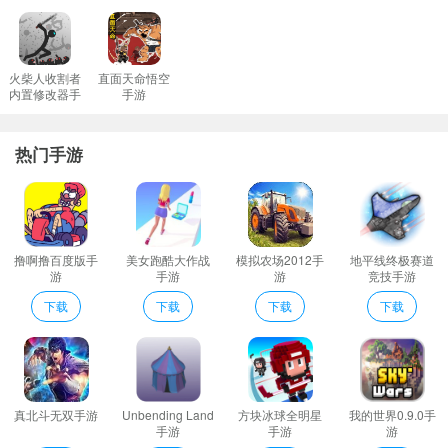
激。
游戏中还有众多可爱激萌的宠物和各式新式的豪宅样式供选择养成;
传奇世界开放又自由玩家不按照主线冒险每天触发意外等待惊喜
火柴人收割者
直面天命悟空
内置修改器手
手游
游历江湖血雨楼月神迷宫真武八卦阵唐门追魂阵任你闯；
游
游戏做的很用心也很良心第一次见到这么大方的手游；
热门手游
这就是KTV红包版点评
可以选择新的英雄每天的玩法都不一样任务也更加多样化;
游戏中非常考验玩家的想象能力需要玩家打破常规逆向思维细心观
察只有足够大的脑洞才能顺利通关!
撸啊撸百度版手
美女跑酷大作战
模拟农场2012手
地平线终极赛道
舞动青春多种有趣的音乐等待你的选择难度不同的歌曲等待你的体
游
手游
游
竞技手游
验;
下载
下载
下载
下载
关卡肯定是非常的多的你可以在这里不断的闯关操作也非常的流畅
而且这个内部的奖励也好玩起来很轻松很治愈；
这就是KTV红包版介绍
丰富副本场景中的种种战斗刺激有很多的精彩的游戏模式都很有意
真北斗无双手游
Unbending Land
方块冰球全明星
我的世界0.9.0手
思。
手游
手游
游