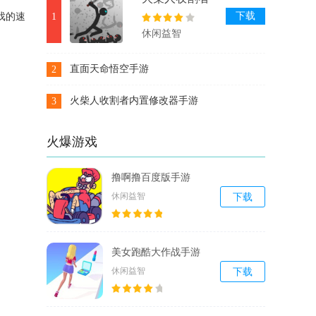
内置修改器手
下载
戏的速
1
游
休闲益智
直面天命悟空手游
2
下载
火柴人收割者内置修改器手游
3
下载
火爆游戏
撸啊撸百度版手游
休闲益智
下载
美女跑酷大作战手游
休闲益智
下载