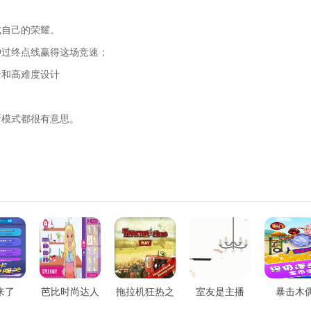
成自己的荣耀。
冲过终点线赢得这场竞速；
卡和高难度设计
新模式都很有意思。
来了
芭比时尚达人
拖拉机狂热之
室友是主播
暴击木