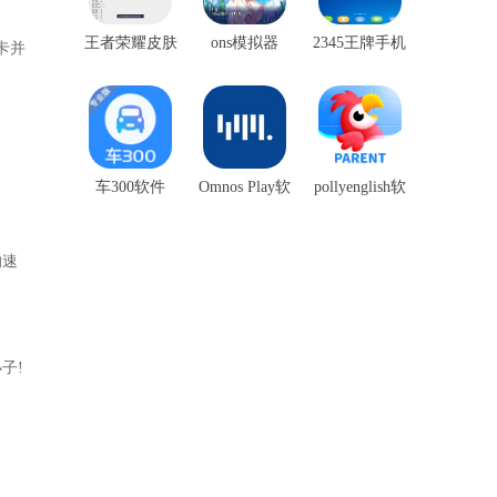
王者荣耀皮肤
ons模拟器
2345王牌手机
卡并
盒子
助手
车300软件
Omnos Play软
pollyenglish软
件
件
的速
子!