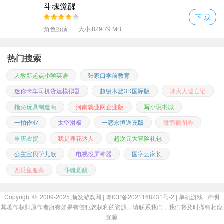
斗魂觉醒
多样还可以随意的进行冒险资源的运用。
下 载
6、邂逅一段浪漫的情缘感受我们的人生真谛与你的伴侣携手共度此
角色扮演
大小:829.79 MB
生体会这一刻的真情实意;
更多好玩的手游，请持续关注顺发游戏网
热门搜索
人教新起点小学英语
张家口学前教育
迷你卡车司机货运模拟器
超级木旋3D国际版
冰火人逃亡记
指尖玩具制造商
河南就业网企业版
写小说书城
一拍作业
太空滑板
一恋永恒送充版
微商截图秀
重庆农贸
我是养花达人
超次元大冒险礼包
公主宝贝学儿歌
电视投屏神器
国字云家长
西瓜鱼服务
斗魂觉醒
Copyright © 2009-2025
顺发游戏网
| 粤ICP备2021168231号-2 |
单机游戏
|
声明
其著作权归原作者所有如果有侵犯您权利的资源，请联系我们，我们将及时撤销相应
资源.