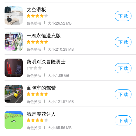
展示真正的巅峰画质完美诠释K屏幕手机的至臻高清优势；
太空滑板
玄天剑荡九天介绍
下 载
各种场景都能拥有不一样的环境和模拟真实天气系统让玩家体验更
角色扮演
大小:26.52 MB
加刺激；
一恋永恒送充版
双方必须同时拥有爱情戒指且人物等级不低于级；
下 载
上线免费领取V专属礼包升级V激活侍女
角色扮演
大小:210.29 MB
在这个洪荒的仙侠世界来争夺侠客的荣誉在沧海的桑田之中完成你
黎明对决冒险勇士
们的仙界飞行。
下 载
玄天剑荡九天亮点
角色扮演
大小:1.89 GB
1、这里有着各种各样的修仙门派等待着我们的加入让我们的人生可
以得到进一步的能力提升。
面包车的驾驶
下 载
2、不同的职业任你选择华丽多样的技能招式轻松打造个性角色。
角色扮演
大小:121.57 MB
3、通过任务发布剧情将带你参与主线的挑战继续发展让自身的实力
不断提升。
我是养花达人
4、各种场景都能拥有不一样的环境和模拟真实天气系统让玩家体验
下 载
更加刺激；
角色扮演
大小:65.56 MB
5、全新挑战玩法和热血战斗的挑战趣味游戏内的武器装备都是极其