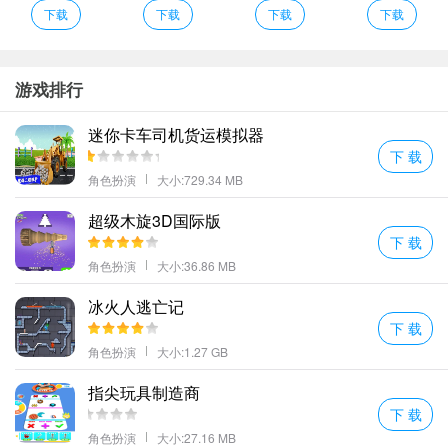
玄天剑宗是一款角色扮演类的游戏游戏的服装只要玩家去商店里面
下载
下载
下载
下载
试穿基本都是可以拿下的很多还很便
玄天剑荡九天说明
结婚后无法再与其他玩家结婚但是可以与当前配偶重复举办婚礼；
游戏排行
每个职业的造型都是非常的奇幻还可以参与更多地区内的热血竞技
迷你卡车司机货运模拟器
战斗游戏内的操作感觉也是无比带感；
下 载
仙侠的世界非常的广阔玩家可以自由的体验和游戏。
角色扮演
大小:729.34 MB
广阔无垠仙侠世界有着众多的竞技玩法您可以自由玩耍享受热血体
超级木旋3D国际版
验。
下 载
挑战激情的幻境打造神兵利器召唤独有的战宠异兽续写你的仙侠传
角色扮演
大小:36.86 MB
奇;
唯美的修仙游戏将会为你展开一次精彩的国风色彩再次与你相遇；
冰火人逃亡记
玄天剑荡九天推荐理由
下 载
角色扮演
大小:1.27 GB
精彩跨服擂台竞技开启热血的单挑模式随时都能畅玩多元化的精彩
历练享受欲罢不能的战略情怀。
指尖玩具制造商
极品的神器装备能够自由获取让你轻松打造巅峰的战力。
下 载
v天梯演武百人同屏劫杀魔兽划拳一决雌雄。
角色扮演
大小:27.16 MB