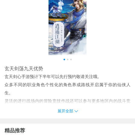
玄天剑荡九天优势
玄天剑心手游预计下半年可以先行预约敬请关注哦。
众多不同的职业角色个性化的角色养成路线开启属于你的仙侠人
生。
灵活的进行战场内的冒险竞技作战还可以参与更多地区内的战斗竞
技搭配游戏内的操作熟练度也是会不断的进行提升在这个世界请你
展开全部
不断的探索和寻找属于你的机遇吧。
丰富精彩的冒险竞技活动能够解锁更多的历练挑战随时都能畅玩热
精品推荐
血的奇幻风采。