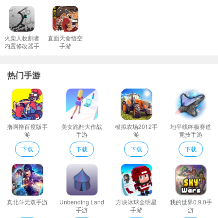
可以开启放置挂机的方式各种设置可以调整随时都能自动战斗拾取
奖励；
玄天剑荡九天特色
火柴人收割者
直面天命悟空
内置修改器手
手游
全新的语音社交系统让我们结识更多的游戏玩家与他们共同组队开
游
黑实现人生的冒险旅程。
热门手游
福利待遇简直没话说新手礼包加上等级大礼让你的战力一路飞速提
升还有每日签到奖励哦。
每一次的侠客战场将会带来永恒的三界史诗众多的角色将会为你来
助阵；
撸啊撸百度版手
美女跑酷大作战
模拟农场2012手
地平线终极赛道
酷炫技能的战斗竞技游戏内的难度都会不断的提升并且需要玩家更
游
手游
游
竞技手游
加快速的进行冒险玩法也是无比的激烈；
下载
下载
下载
下载
玄天剑太古封魔手游是一款仙侠动作冒险游戏。巨大无比的冒险地
图分为了几个区域玩家通过完成章节故事来解锁随着冒险的深入玩
家所遇到的敌人将会更加的强大
自由在仙界之中完成各种不同的游戏冒险玩家将可以体验到不一样
真北斗无双手游
Unbending Land
方块冰球全明星
我的世界0.9.0手
的游戏玩法带来的乐趣。
手游
手游
游