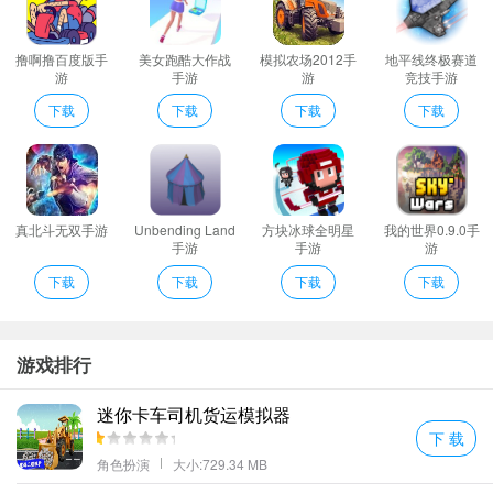
斗；
装备打造技能符文个性坐骑英雄时装供收集养成更有无数精彩关卡
撸啊撸百度版手
美女跑酷大作战
模拟农场2012手
地平线终极赛道
和副本等待玩家挑战指尖魔兽就是这么简单！
游
手游
游
竞技手游
年回忆原汁原味复刻再次热血奋战兄弟共造魔兽！西方魔幻风格画
下载
下载
下载
下载
面军团与阵营争霸为世界观完美呈现波澜壮阔的争霸时代！
随时随地畅玩多种玩法和战斗方式能够让你激情对决无限畅享；
魔兽纪元评价
纯正D且支持千人大世界同时在线世界BOSS军团攻城大战乱斗夺旗
真北斗无双手游
Unbending Land
方块冰球全明星
我的世界0.9.0手
阵营野战及资源争夺等核心PVP玩法战火席卷大陆！
手游
手游
游
丰富的养成玩法可以让你的英雄们成长迅速战斗中可以携带三名英
下载
下载
下载
下载
雄出战并且可以自由切换；
阵营大战组队刷BOSS打宝在战斗中领略兄弟情!
打击感与手感非常突出ARPG加卡牌的玩法十分新颖操作你的英雄一
游戏排行
套连招结果BOSS。
迷你卡车司机货运模拟器
登录奖励：开服天内赠送大量钻石以及强力英雄和兵种
下 载
魔兽纪元亮点
角色扮演
大小:729.34 MB
1、在这里为极致人生战斗吧。魔兽永恒里绝佳的游戏体验畅快打斗