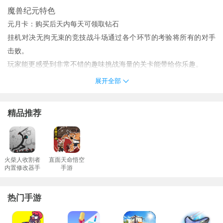
魔兽纪元特色
元月卡：购买后天内每天可领取钻石
挂机对决无拘无束的竞技战斗场通过各个环节的考验将所有的对手
击败。
玩家能更感受到非常不错的趣味挑战海量的关卡能带给你乐趣。
一职业多种玩法可以随意切换不同的职业让你能够熟悉多种技能属
展开全部
性。
致敬经典不懈创新只为更极致的战斗体验!
精品推荐
赠送绑定钻石*商店无购买限制
魔兽纪元优势
魔兽世界作为游戏文化背景的强力后盾当初叱咤艾泽拉斯的英雄们
再一次回归；
火柴人收割者
直面天命悟空
内置修改器手
手游
《魔兽纪元》是一款魔兽题材的角色扮演类手机游戏恢弘D战场魔兽
游
英雄逆袭十年经典传承全民竞技互动大型竞技场无限疯狂厮杀战力
热门手游
无限实力突围。
龙族骑士魔法导师勇者战士传统的三角职业观更多的是体验震撼格