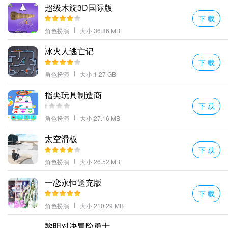
超级木旋3D国际版
喜欢的玩家不要错过了。在这里享受游戏的乐趣吧！
下 载
2、每个档位首笔充值:双倍充值比例:
角色扮演
大小:36.86 MB
3、炫酷的精彩激战连招让你能够轻松的应对各种玩法和考验让你畅
玩到底；
冰火人逃亡记
下 载
4、众多地图副本让你开启让你面对更多挑战激情击杀到底；
角色扮演
大小:1.27 GB
魔兽纪元点评
轻松升级一键自动告别繁琐日常!在魔兽中登上你人生的巅峰!
指尖玩具制造商
清晰的画面质量大量的挑战让你享受休闲的游戏时光。
下 载
上线升级送V上线钻石每升一级额外送钻石!!
角色扮演
大小:27.16 MB
更多好玩的手游，请持续关注顺发游戏网
太空滑板
下 载
角色扮演
大小:26.52 MB
一恋永恒送充版
下 载
角色扮演
大小:210.29 MB
黎明对决冒险勇士