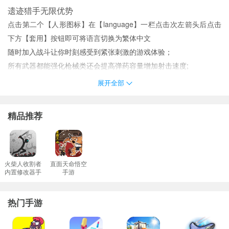
遗迹猎手无限优势
点击第二个【人形图标】在【language】一栏点击次左箭头后点击
下方【套用】按钮即可将语言切换为繁体中文
随时加入战斗让你时刻感受到紧张刺激的游戏体验；
所有武器都能强化枪械类还会提高弹药容量增加射击速度;
高自由的制造与收集机制缔造属性独一无二的枪械开启非凡之旅。
展开全部
在本站下载安装游戏进入到游戏之后触碰屏幕上的任意地方可以游
戏可移动角色；
精品推荐
遗迹猎手无限评价
按下有下角的射击按键使用装备武器武器会自动瞄准敌人；
游戏关卡多场景多样卡通风格让您体验更自由的挑战任务组成生存
者团队；
火柴人收割者
直面天命悟空
内置修改器手
手游
巧妙使用里面的道具布置能够帮助你抵挡很多次的攻击。
游
在游戏中玩家需要管理自己的资源包括弹药和药品等。确保拥有足
热门手游
够的资源可以帮助你在战斗中获胜。
正统级别的ip衍生品在移动端设备中畅享非凡体感；