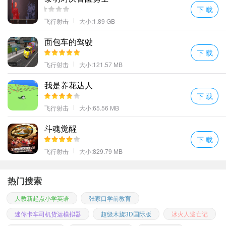
下 载
精彩有趣；
飞行射击
大小:1.89 GB
更多好玩的手游，请持续关注顺发游戏网
面包车的驾驶
下 载
飞行射击
大小:121.57 MB
我是养花达人
下 载
飞行射击
大小:65.56 MB
斗魂觉醒
下 载
飞行射击
大小:829.79 MB
热门搜索
人教新起点小学英语
张家口学前教育
迷你卡车司机货运模拟器
超级木旋3D国际版
冰火人逃亡记