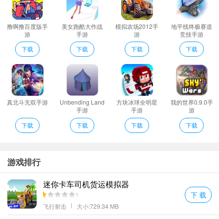
遗迹猎手无限介绍
1、海量的场景地图包含丛林沙漠和城市遗迹等每个区域都具有不同
撸啊撸百度版手
美女跑酷大作战
模拟农场2012手
地平线终极赛道
的敌人带来全新的惊喜。
游
手游
游
竞技手游
2、超多精彩剧情关卡等待你的发现解锁；
下载
下载
下载
下载
3、超多丰富的资源等待着你的收集合理地进行弹药和道具的分配在
适合的时机攻击助你完成挑战。
4、射击的操作方式相当的流畅各种战斗的特效都相当的精美搭配真
实的音效全方位带来极佳的体验。
真北斗无双手游
Unbending Land
方块冰球全明星
我的世界0.9.0手
5、打败敌人并收集升级装备：在游戏中玩家需要收集各种升级装备
手游
手游
游
来提高自己的战斗能力。通过打败敌人可以获得更多的装备和经验
下载
下载
下载
下载
值。
6、注意资源管理：在游戏中玩家需要管理自己的资源包括弹药和药
品等。确保拥有足够的资源可以帮助你在战斗中获胜。
游戏排行
7、RPG与休闲玩法的紧密结合酣畅冒险尽在指尖触控；
迷你卡车司机货运模拟器
遗迹猎手无限编辑心得
下 载
点击右下角的武器可以使用我们在游戏中获得的材料来合成新的武
飞行射击
大小:729.34 MB
器。