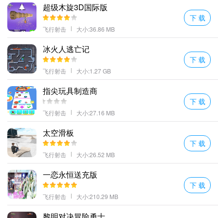
超级木旋3D国际版
RPG元素的养成机制装备与枪械的多样性满足个人收集欲望；
下 载
射击的操作方式相当的流畅各种战斗的特效都相当的精美搭配真实
飞行射击
大小:36.86 MB
的音效全方位带来极佳的体验。
多种不同的猎人类型各个猎人具有独特的数值和能力运用自己的方
冰火人逃亡记
下 载
式展开战斗挑战更多难关。
飞行射击
大小:1.27 GB
《遗迹猎人：叛军崛起》是一款以冒险和射击为主题的游戏。玩家
扮演一个名叫巴鲁的年轻首领带领各个部落对抗杜肯帝国夺回虚空
指尖玩具制造商
之石。
下 载
超多类型的武器选择大量的制作蓝图等待着你的发现制作出全新的
飞行射击
大小:27.16 MB
武器发挥最佳的战斗实力。
太空滑板
遗迹猎手无限特色
下 载
游戏中的一些难题需要玩家使用自己的思维能力来解决。通过合理
飞行射击
大小:26.52 MB
使用周围的环境和角色的能力可以解决这些难题并进一步进行游
一恋永恒送充版
戏。
下 载
大量的英雄角色能够选择拥有不同的武器和攻击方式;
飞行射击
大小:210.29 MB
多种像素射击武器等着你来解锁体验每一个的效果都不一样。
黎明对决冒险勇士
可以解锁各种不同的玩法不同地点的环境会很有特色挑战过程更加