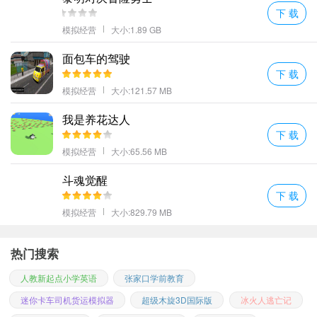
下 载
模拟经营
大小:1.89 GB
面包车的驾驶
下 载
模拟经营
大小:121.57 MB
我是养花达人
下 载
模拟经营
大小:65.56 MB
斗魂觉醒
下 载
模拟经营
大小:829.79 MB
热门搜索
人教新起点小学英语
张家口学前教育
迷你卡车司机货运模拟器
超级木旋3D国际版
冰火人逃亡记