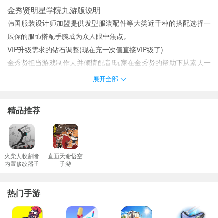
金秀贤明星学院九游版说明
韩国服装设计师加盟提供发型服装配件等大类近千种的搭配选择一
展你的服饰搭配手腕成为众人眼中焦点。
VIP升级需求的钻石调整(现在充一次值直接VIP级了)
金秀贤担当游戏制作人并倾情配音!玩家在金秀贤的帮助下从素人一
步步成长为巨星;帮助金秀贤完成演艺任务并与他约会互动逐渐加深
展开全部
感情最终
游戏当中有大量的任务等待我们去完成增强游戏的趣味性。
精品推荐
购置装修豪宅与名车创建娱乐公司投资打造自己的影视作品唱片或
综艺节目通过粉丝争霸战。
拥有“演员”“歌手”“模特”“主持”大职业发展方向以及策划编剧作曲等完
善的职业助理团队提升助理能力和好感度为你的星途提供助力。
火柴人收割者
直面天命悟空
内置修改器手
手游
增加公司创建门槛(游戏币)
游
金秀贤明星学院九游版推荐理由
热门手游
超精致的游戏画面和金秀贤零距离接触。
绝密的明星养成任务看看明星都干啥；