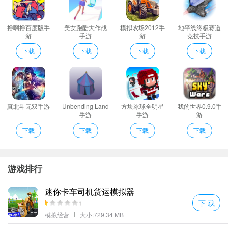
这个游戏的玩法模式非常休闲玩家可以在这里获得轻松愉悦的游戏
感受。
撸啊撸百度版手
美女跑酷大作战
模拟农场2012手
地平线终极赛道
游戏的画面非常的精致色彩非常的绚丽给我们一种很时尚的游戏空
游
手游
游
竞技手游
间。
下载
下载
下载
下载
主线任务根据主题适当加一些小光效
不一样的明星养成计划你才是大明星；
金秀贤明星学院九游版编辑心得
金秀贤明星学院九游版亮点
真北斗无双手游
Unbending Land
方块冰球全明星
我的世界0.9.0手
金秀贤明星学院九游版介绍
手游
手游
游
更多好玩的手游，请持续关注顺发游戏网
下载
下载
下载
下载
游戏排行
迷你卡车司机货运模拟器
下 载
模拟经营
大小:729.34 MB