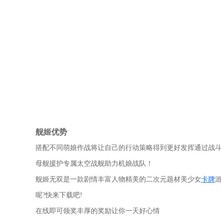
舰姬优势
搭配不同萌娘作战将让自己的行动策略得到更好发挥通过战
母舰援护专属太空战舰助力机娘战队！
舰姬无双是一款剧情丰富人物精美的二次元题材美少女
卡牌
呢?快来下载吧!
在线即可领奖丰厚的奖励让你一天好心情