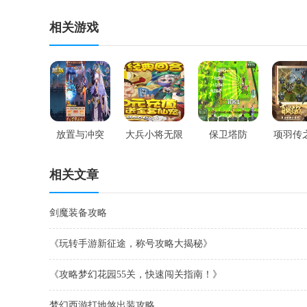
相关游戏
放置与冲突
大兵小将无限
保卫塔防
项羽传
版
相关文章
剑魔装备攻略
《玩转手游新征途，称号攻略大揭秘》
《攻略梦幻花园55关，快速闯关指南！》
梦幻西游打地煞出装攻略