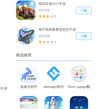
模拟农场2012手游
塔防策略
下载
地平线终极赛道竞技手游
塔防策略
下载
精选推荐
兔捷云软件
emessager软件
Naver papago翻
斗狂潮
译软件