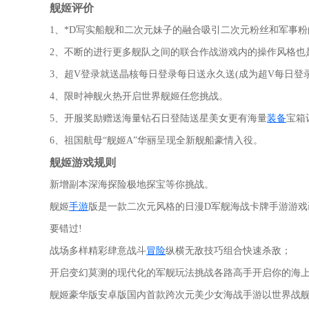
舰姬评价
1、*D写实船舰和二次元妹子的融合吸引二次元粉丝和军事粉
2、不断的进行更多舰队之间的联合作战游戏内的操作风格也
3、超V登录就送晶核每日登录每日送永久送(成为超V每日登
4、限时神舰火热开启世界舰姬任您挑战。
5、开服奖励赠送海量钻石日登陆送星美女更有海量
装备
宝箱
6、祖国航母“舰姬A”华丽呈现全新舰船豪情入役。
舰姬游戏规则
新增副本深海探险极地探宝等你挑战。
舰姬
手游
版是一款二次元风格的日漫D军舰海战卡牌手游游戏
要错过!
战场多样精彩肆意战斗
冒险
纵横无敌技巧组合快速杀敌；
开启变幻莫测的现代化的军舰玩法挑战各路高手开启你的海上
舰姬豪华版安卓版国内首款跨次元美少女海战手游以世界战舰