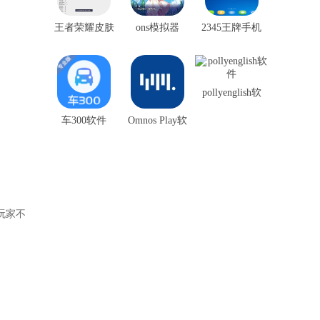
王者荣耀皮肤
ons模拟器
2345王牌手机
盒子
助手
pollyenglish软
件
车300软件
Omnos Play软
件
玩家不