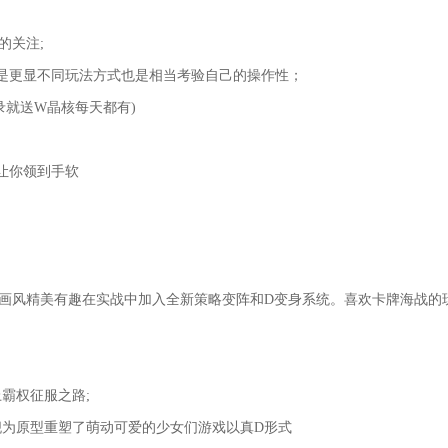
的关注;
是更显不同玩法方式也是相当考验自己的操作性；
录就送W晶核每天都有)
让你领到手软
画风精美有趣在实战中加入全新策略变阵和D变身系统。喜欢卡牌海战的
霸权征服之路;
为原型重塑了萌动可爱的少女们游戏以真D形式