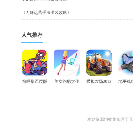
《刀妹运营手法出装攻略》
人气推荐
撸啊撸百度版
美女跑酷大作
模拟农场2012
地平线
手游
战手游
手游
道竞技
本站资源均收集整理于互