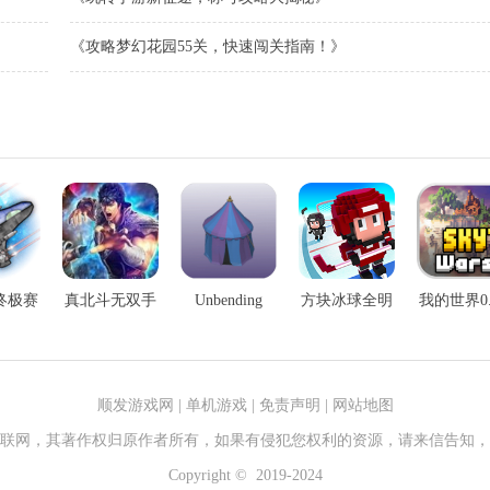
《攻略梦幻花园55关，快速闯关指南！》
终极赛
真北斗无双手
Unbending
方块冰球全明
我的世界0.
手游
游
Land手游
星手游
手游
顺发游戏网
|
单机游戏
|
免责声明
|
网站地图
联网，其著作权归原作者所有，如果有侵犯您权利的资源，请来信告知，
Copyright © 2019-2024