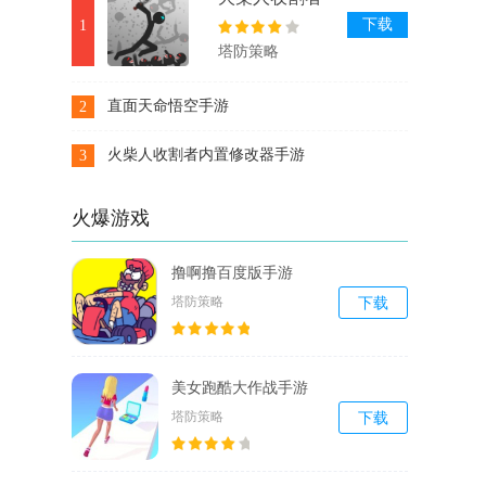
内置修改器手
下载
1
游
塔防策略
直面天命悟空手游
2
下载
火柴人收割者内置修改器手游
3
下载
火爆游戏
撸啊撸百度版手游
塔防策略
下载
美女跑酷大作战手游
塔防策略
下载