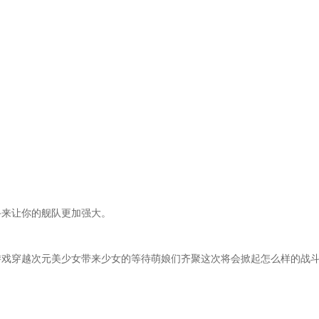
斗来让你的舰队更加强大。
游戏穿越次元美少女带来少女的等待萌娘们齐聚这次将会掀起怎么样的战