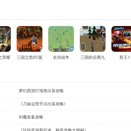
之荣耀
三国之怒BT版
史诗战争
三国的后裔九
君王3
游版
梦幻西游打地煞出装攻略
《刀妹运营手法出装攻略》
剑魔装备攻略
《玩转手游新征途，称号攻略大揭秘》