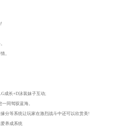
!
斗。
事情。
LG成长+D泳装妹子互动;
您一同驾驭蓝海。
缘分等系统让玩家在激烈战斗中还可以欣赏美!
恋爱养成系统