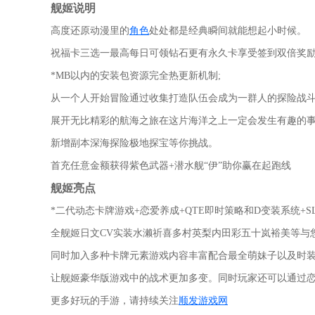
舰姬说明
高度还原动漫里的
角色
处处都是经典瞬间就能想起小时候。
祝福卡三选一最高每日可领钻石更有永久卡享受签到双倍奖励
*MB以内的安装包资源完全热更新机制;
从一个人开始冒险通过收集打造队伍会成为一群人的探险战
展开无比精彩的航海之旅在这片海洋之上一定会发生有趣的
新增副本深海探险极地探宝等你挑战。
首充任意金额获得紫色武器+潜水舰“伊”助你赢在起跑线
舰姬亮点
*二代动态卡牌游戏+恋爱养成+QTE即时策略和D变装系统+S
全舰姬日文CV实装水濑祈喜多村英梨内田彩五十岚裕美等与
同时加入多种卡牌元素游戏内容丰富配合最全萌妹子以及时装
让舰姬豪华版游戏中的战术更加多变。同时玩家还可以通过
更多好玩的手游，请持续关注
顺发游戏网