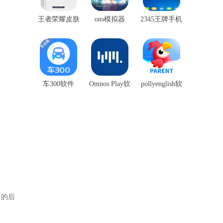
王者荣耀皮肤
ons模拟器
2345王牌手机
盒子
助手
车300软件
Omnos Play软
pollyenglish软
件
件
》的后