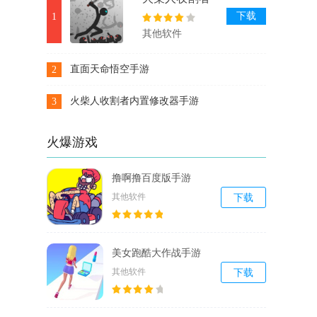
内置修改器手
下载
1
游
其他软件
直面天命悟空手游
2
下载
火柴人收割者内置修改器手游
3
下载
火爆游戏
撸啊撸百度版手游
其他软件
下载
美女跑酷大作战手游
其他软件
下载