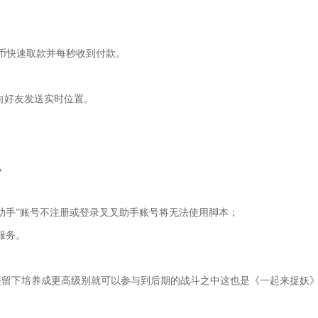
币快速取款并每秒收到付款。
向好友发送实时位置。
；
。
讯
助手”账号不注册或登录叉叉助手账号将无法使用脚本；
服务。
怪留下培养成更高级别就可以参与到后期的战斗之中这也是《一起来捉妖