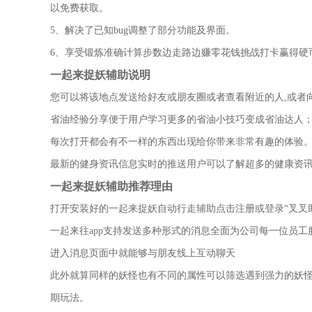
以免费获取。
5、解决了已知bug调整了部分功能及界面。
6、享受锻炼准确计算步数边走路边赚零花钱挑战打卡赢得硬
一起来捉妖辅助说明
您可以将该地点发送给好友或朋友圈或者查看附近的人,或者
省油经验分享便于用户学习更多的省油小技巧变成省油达人
每次打开都会有不一样的东西出现给你带来非常有趣的体验
最新的健身资讯信息实时的推送用户可以了解超多的健康资
一起来捉妖辅助推荐理由
打开安装好的一起来捉妖自动行走辅助点击注册或登录“叉叉
一起来往app支持发送多种形式的消息全面为公司每一位员工
进入消息页面中就能够与朋友线上互动聊天
此外就算同样的妖怪也有不同的属性可以筛选遇到强力的妖
期玩法。