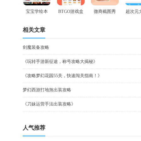
宝宝学绘本
BTGO游戏盒
微商截图秀
超次元
礼
相关文章
剑魔装备攻略
《玩转手游新征途，称号攻略大揭秘》
《攻略梦幻花园55关，快速闯关指南！》
梦幻西游打地煞出装攻略
《刀妹运营手法出装攻略》
人气推荐