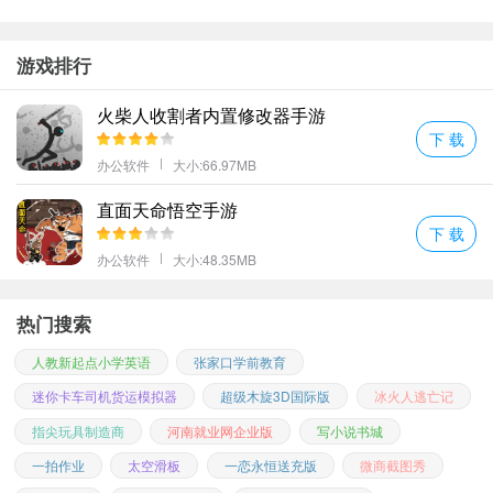
游戏排行
火柴人收割者内置修改器手游
下 载
办公软件
大小:66.97MB
直面天命悟空手游
下 载
办公软件
大小:48.35MB
热门搜索
人教新起点小学英语
张家口学前教育
迷你卡车司机货运模拟器
超级木旋3D国际版
冰火人逃亡记
指尖玩具制造商
河南就业网企业版
写小说书城
一拍作业
太空滑板
一恋永恒送充版
微商截图秀