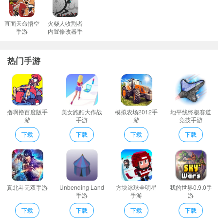
直面天命悟空
火柴人收割者
手游
内置修改器手
游
热门手游
撸啊撸百度版手
美女跑酷大作战
模拟农场2012手
地平线终极赛道
游
手游
游
竞技手游
下载
下载
下载
下载
真北斗无双手游
Unbending Land
方块冰球全明星
我的世界0.9.0手
手游
手游
游
下载
下载
下载
下载