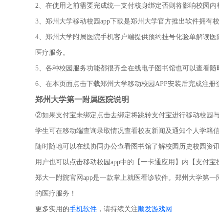
2、在使用之前需要完成统一支付核身绑定否则将影响校园内
3、郑州大学移动校园app下载是郑州大学官方推出软件拥
4、郑州大学附属医院手机客户端提供预约挂号化验单解读医
医疗服务。
5、各种校园服务功能都很齐全在线电子图书馆也可以查看随
6、在本页面点击下载郑州大学移动校园APP安装后完成注册
郑州大学第一附属医院说明
②如果支付宝未绑定点击去绑定将跳转支付宝进行移动校园
学生可在移动端查询录取情况查看校友新闻及通知个人学籍
随时随地可以在线协同办公查看图书馆了解校园历史校园资
用户也可以点击移动校园app中的【一卡通应用】内【支付
郑大一附院官网app是一款掌上就医看诊软件。郑州大学第一
的医疗服务！
更多实用的
手机软件
，请持续关注
顺发游戏网