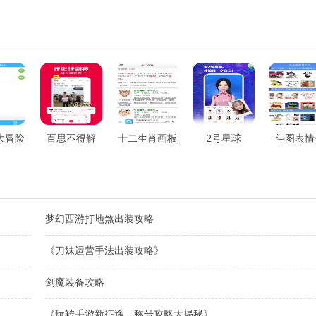
大冒险
百思不得解
十二生肖画板
2号星球
斗图表情
包
梦幻西游打地煞出装攻略
《刀妹运营手法出装攻略》
剑魔装备攻略
《玩转手游新征途，称号攻略大揭秘》