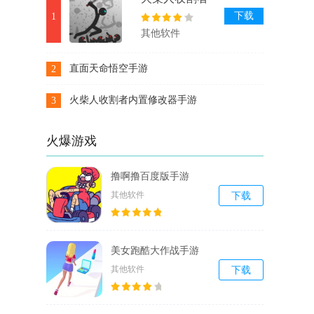
内置修改器手
下载
1
游
其他软件
直面天命悟空手游
2
下载
火柴人收割者内置修改器手游
3
下载
火爆游戏
撸啊撸百度版手游
其他软件
下载
美女跑酷大作战手游
其他软件
下载