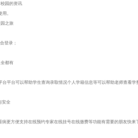
解校园的资讯
使用。
校园之旅
联合登录；
里全都有
园平台平台可以帮助学生查询录取情况个人学籍信息等可以帮助老师查看学
与安全
让你看病更方便支持在线预约专家在线挂号在线缴费等功能有需要的朋友快来