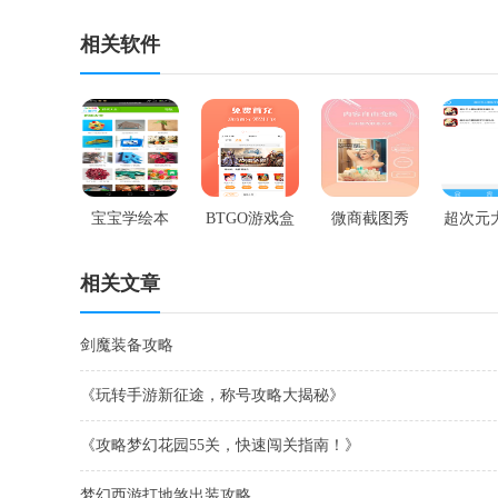
相关软件
宝宝学绘本
BTGO游戏盒
微商截图秀
超次元
礼
相关文章
剑魔装备攻略
《玩转手游新征途，称号攻略大揭秘》
《攻略梦幻花园55关，快速闯关指南！》
梦幻西游打地煞出装攻略