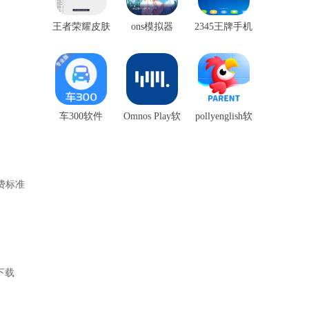
王者荣耀皮肤
ons模拟器
2345王牌手机
盒子
助手
车300软件
Omnos Play软
pollyenglish软
件
件
费标准
下载